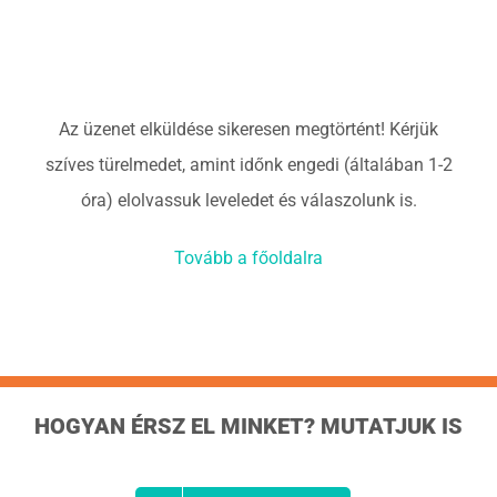
Kapcsolat
Ajánlatkérés
Az üzenet elküldése sikeresen megtörtént! Kérjük
szíves türelmedet, amint időnk engedi (általában 1-2
óra) elolvassuk leveledet és válaszolunk is.
Tovább a főoldalra
HOGYAN ÉRSZ EL MINKET? MUTATJUK IS