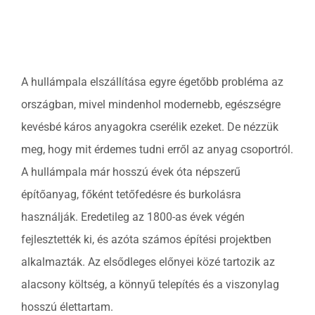
Kapcsolat
Ajánlatkérés
A hullámpala elszállítása egyre égetőbb probléma az
országban, mivel mindenhol modernebb, egészségre
kevésbé káros anyagokra cserélik ezeket. De nézzük
meg, hogy mit érdemes tudni erről az anyag csoportról.
A hullámpala már hosszú évek óta népszerű
építőanyag, főként tetőfedésre és burkolásra
használják. Eredetileg az 1800-as évek végén
fejlesztették ki, és azóta számos építési projektben
alkalmazták. Az elsődleges előnyei közé tartozik az
alacsony költség, a könnyű telepítés és a viszonylag
hosszú élettartam.