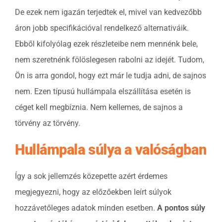
De ezek nem igazán terjedtek el, mivel van kedvezőbb
áron jobb specifikációval rendelkező alternativáik.
Ebből kifolyólag ezek részleteibe nem mennénk bele,
nem szeretnénk fölöslegesen rabolni az idejét. Tudom,
Ön is arra gondol, hogy ezt már le tudja adni, de sajnos
nem. Ezen típusú hullámpala elszállítása esetén is
céget kell megbíznia. Nem kellemes, de sajnos a
törvény az törvény.
Hullámpala súlya a valóságban
Így a sok jellemzés közepette azért érdemes
megjegyezni, hogy az előzőekben leírt súlyok
hozzávetőleges adatok minden esetben.
A pontos súly