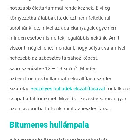
hosszabb élettartammal rendelkeznek. Elvileg
környezetbarátabbak is, de ezt nem feltétlenül
sorolnánk ide, mivel az adalékanyagok ugye nem
minden esetben ismertek, legalábbis nekünk. Amit
viszont még el lehet mondani, hogy súlyuk valamivel
nehezebb az azbesztes társához képest,
2
számszerűsítve 12 – 18 kg/m
. Minden,
azbesztmentes hullámpala elszállítása szintén
kizárólag
veszélyes hulladék elszállításával
foglalkozó
csapat által történhet. Mivel bár kevésbé káros, ugyan
azon csoportba tartozik, mint azbesztes társa.
Bitumenes hullámpala