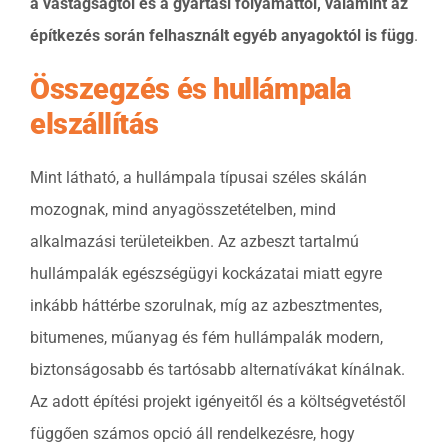
a vastagságtól és a gyártási folyamattól, valamint az
építkezés során felhasznált egyéb anyagoktól is függ
.
Összegzés és hullámpala
elszállítás
Mint látható, a hullámpala típusai széles skálán
mozognak, mind anyagösszetételben, mind
alkalmazási területeikben. Az azbeszt tartalmú
hullámpalák egészségügyi kockázatai miatt egyre
inkább háttérbe szorulnak, míg az azbesztmentes,
bitumenes, műanyag és fém hullámpalák modern,
biztonságosabb és tartósabb alternatívákat kínálnak.
Az adott építési projekt igényeitől és a költségvetéstől
függően számos opció áll rendelkezésre, hogy