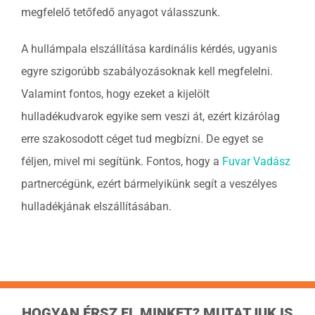
megfelelő tetőfedő anyagot válasszunk.
A hullámpala elszállítása kardinális kérdés, ugyanis
egyre szigorúbb szabályozásoknak kell megfelelni.
Valamint fontos, hogy ezeket a kijelölt
hulladékudvarok egyike sem veszi át, ezért kizárólag
erre szakosodott céget tud megbízni. De egyet se
féljen, mivel mi segítünk. Fontos, hogy a
Fuvar Vadász
partnercégünk, ezért bármelyikünk segít a veszélyes
hulladékjának elszállításában.
HOGYAN ÉRSZ EL MINKET? MUTATJUK IS