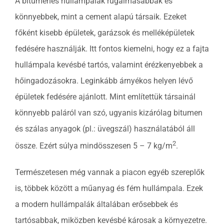
A bitumenes hullámpalák rugalmasabbak és
könnyebbek, mint a cement alapú társaik. Ezeket
főként kisebb épületek, garázsok és melléképületek
fedésére használják. Itt fontos kiemelni, hogy ez a fajta
hullámpala kevésbé tartós, valamint érézkenyebbek a
hőingadozásokra. Leginkább árnyékos helyen lévő
épületek fedésére ajánlott. Mint említettük társainál
könnyebb paláról van szó, ugyanis kizárólag bitumen
és szálas anyagok (pl.: üvegszál) használatából áll
2
össze. Ezért súlya mindösszesen 5 – 7 kg/m
.
Természetesen még vannak a piacon egyéb szereplők
is, többek között a műanyag és fém hullámpala. Ezek
a modern hullámpalák általában erősebbek és
tartósabbak, miközben kevésbé károsak a környezetre.