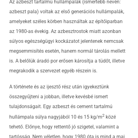
Az azbeszt tartalmú hullámpalák (ismertebb nevén:
azbeszt pala) voltak az első generációs hullámpalák,
amelyeket széles körben használtak az építőiparban
az 1980-as évekig. Az azbesztrostok miatt azonban
súlyos egészségügyi kockázatot jelentenek nemcsak
megsemmisítés esetén, hanem normál tárolás mellett
is. A belőlük áradó por erősen károsítja a tüdőt, illetve
megrakodik a szervezet egyéb részein is.
A története és az ijesztő rész után igyekeztünk
összegyűjteni a jobban, illetve kevésbé ismert
tulajdonságait. Egy azbeszt és cement tartalmú
2
hullámpala súlya nagyjából 10 és 15 kg/m
közé
tehető. Előnye, hogy rettentő jó szigetel, valamint a
tartósság. Nem véletlen, hogy 1980 óta is mind a mai